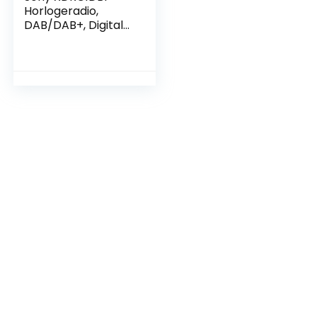
Horlogeradio,
DAB/DAB+, Digitale
Radio-Ontvangst,
Grote Klok met
Helderheidsregelin
g, USB, Grijs