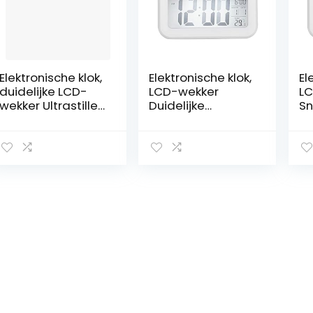
Elektronische klok,
Elektronische klok,
El
duidelijke LCD-
LCD-wekker
LC
wekker Ultrastille
Duidelijke
Sn
scanbeweging
ultrastille
Be
voor
scanbeweging
ul
kinderen(wit)
voor ouderen(wit)
s
vo