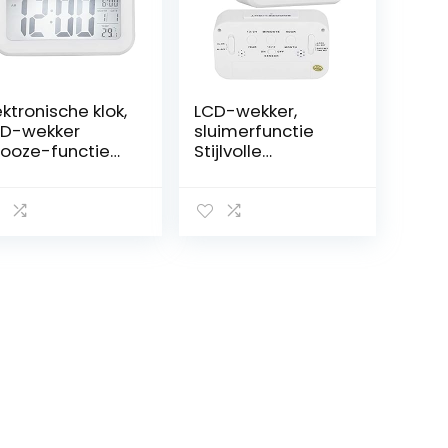
ektronische klok,
LCD-wekker,
D-wekker
sluimerfunctie
ooze-functie
Stijlvolle
knopte
elektronische klok
trastille
voor
canbeweging
kinderen(wit)
or ouderen(wit)