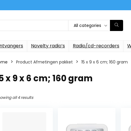
All categories
ontvangers
Novelty radio’s
Radio/cd-recorders
W
ome
Product Afmetingen pakket
‎15 x 9 x 6 cm; 160 gram
15 x 9 x 6 cm; 160 gram
owing all 4 results