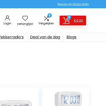
Nieuws en blogs lezen
0
0
€
0.00
Login
Vergelijken
verlanglijst
ekkerradio’s
Deal van de dag
Blogs