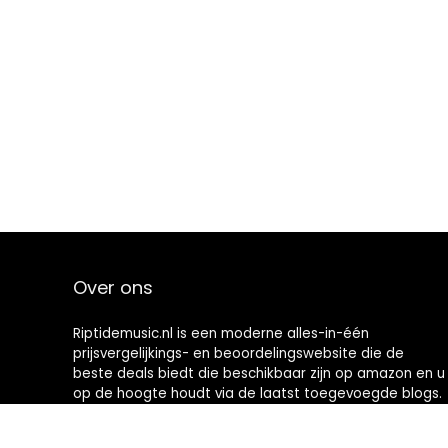
Over ons
Riptidemusic.nl is een moderne alles-in-één
prijsvergelijkings- en beoordelingswebsite die de
beste deals biedt die beschikbaar zijn op amazon en u
op de hoogte houdt via de laatst toegevoegde blogs.
Alle afbeeldingen zijn auteursrechtelijk beschermd
door hun respectievelijke eigenaren. Alle geciteerde