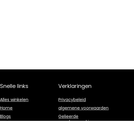
Snelle links
Verklaringen
Alles winkelen
Privacybeleid
Home
algemene voorwaarden
Blogs
Gelieerde
openbaarmaking
Overzicht
Onze webshops