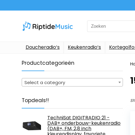
Search
for:
Doucheradio’s
Keukenradio’s
Kortegolf
Productcategorieën
H
‎
Select a category
Topdeals!!
Sh
TechniSat DIGITRADIO 21 -
DAB+ onderbouw-keukenradio
(DAB+, FM, 2,8 inch
kleurendisplay, favoriete