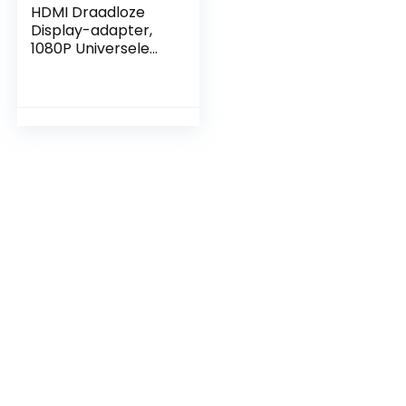
HDMI Draadloze
Display-adapter,
1080P Universele
HDMI Draadloze
Display-ontvanger,
Schermsynchronis
atie, Dual-band
WiFi-display-
ontvanger voor
Projectoren
Monitoren HDTV