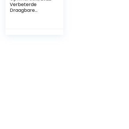
Verbeterde
Draagbare
10000mAh Zonne-
radio Met AM FM,
Noodhandslinger
Dynamo Weerradio
Met Zaklamp En
Leeslampje, SOS-
alarm En
Hoofdtelefoonaans
luiting