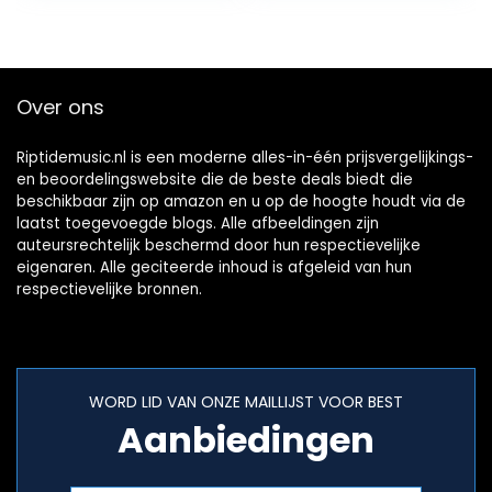
LED-display) wit
Stereogeluid,
Superslank
Design) Zwart –
2020/2021 Model
Over ons
Riptidemusic.nl is een moderne alles-in-één prijsvergelijkings-
en beoordelingswebsite die de beste deals biedt die
beschikbaar zijn op amazon en u op de hoogte houdt via de
laatst toegevoegde blogs. Alle afbeeldingen zijn
auteursrechtelijk beschermd door hun respectievelijke
eigenaren. Alle geciteerde inhoud is afgeleid van hun
respectievelijke bronnen.
WORD LID VAN ONZE MAILLIJST VOOR BEST
Aanbiedingen