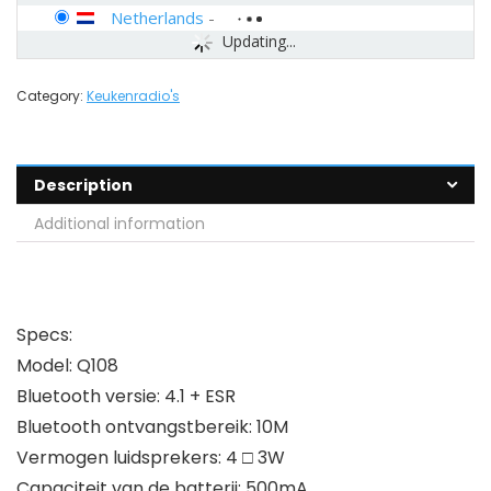
Netherlands
-
Updating...
Category:
Keukenradio's
Description
Additional information
Specs:
Model: Q108
Bluetooth versie: 4.1 + ESR
Bluetooth ontvangstbereik: 10M
Vermogen luidsprekers: 4 □ 3W
Capaciteit van de batterij: 500mA