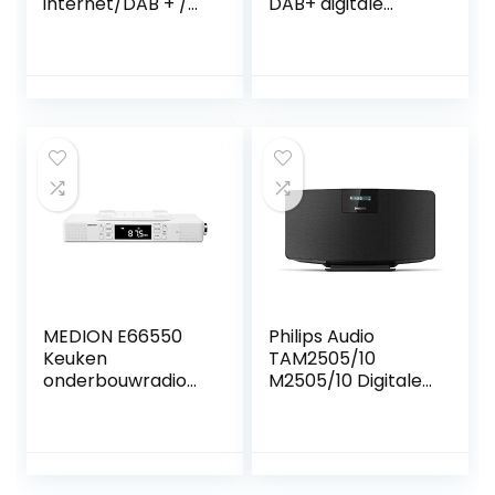
internet/DAB + /
DAB+ digitale
FM
radio-adapter
onderbouwradio,
(kleurendisplay,
bluetooth functie,
bluetooth,
tft-kleurendisplay,
afstandsbediening,
stereoluidsprekers
wekker, optimaal
, 2 x 1 watt RMS,
voor het upgraden
aux-ingang, led-
van bestaande
verlichting,
hifi-installaties)
kookwekker, zwart
zwart/zilver
MEDION E66550
Philips Audio
Keuken
TAM2505/10
onderbouwradio
M2505/10 Digitale
met Bluetooth-
Radio DAB+ (FM,
functie (PLL FM-
Bluetooth-
radio, handsfree-
Multikoppelen,
functie, 2 x 2,7 W
Audio-ingang,
RMS, timerfunctie,
Alarmfunctie,